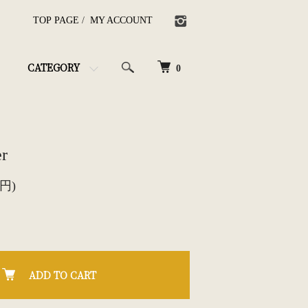
TOP PAGE
/
MY ACCOUNT
CATEGORY
0
er
0円)
ADD TO CART