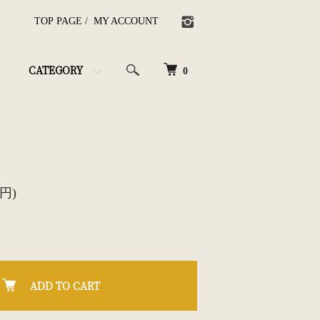
TOP PAGE
/
MY ACCOUNT
CATEGORY
0
0円)
ADD TO CART