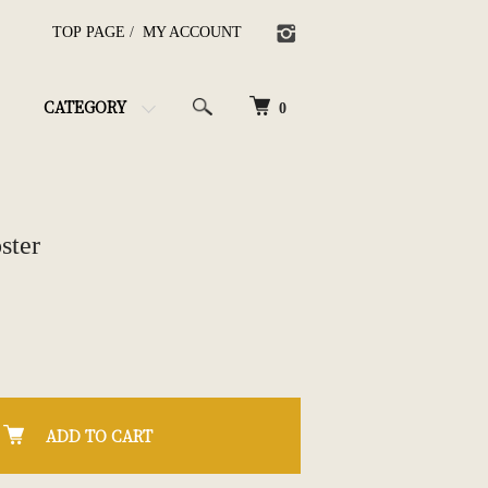
TOP PAGE
/
MY ACCOUNT
CATEGORY
0
ster
ADD TO CART