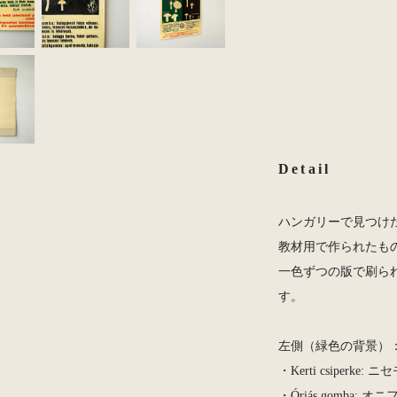
Detail
ハンガリーで見つけ
教材用で作られたも
一色ずつの版で刷ら
す。
左側（緑色の背景）
・Kerti csiperke:
・Óriás gomba: 