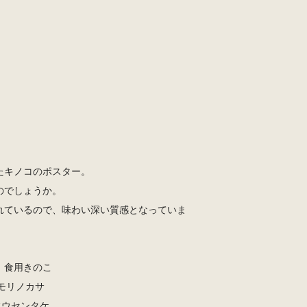
たキノコのポスター。
のでしょうか。
れているので、味わい深い質感となっていま
：食用きのこ
 ニセモリノカサ
オニフウセンタケ