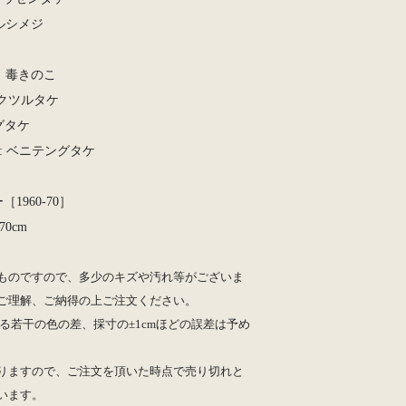
: ハルシメジ
：毒きのこ
: ドクツルタケ
ングタケ
omba: ベニテングタケ
［1960-70］
70cm
ものですので、多少のキズや汚れ等がございま
ご理解、ご納得の上ご注文ください。
る若干の色の差、採寸の±1cmほどの誤差は予め
りますので、ご注文を頂いた時点で売り切れと
います。