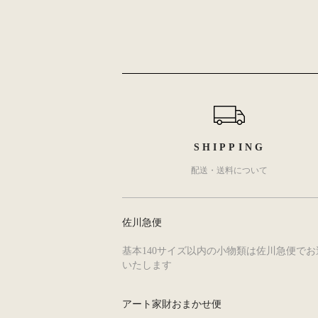
ショッピングガイド
SHIPPING
配送・送料について
佐川急便
基本140サイズ以内の小物類は佐川急便でお
いたします
アート家財おまかせ便