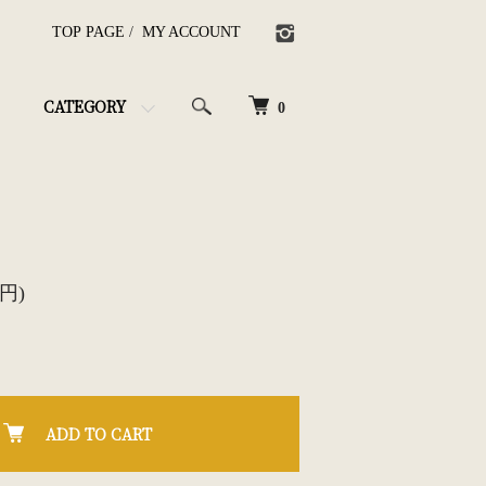
TOP PAGE
/
MY ACCOUNT
CATEGORY
0
0円)
ADD TO CART