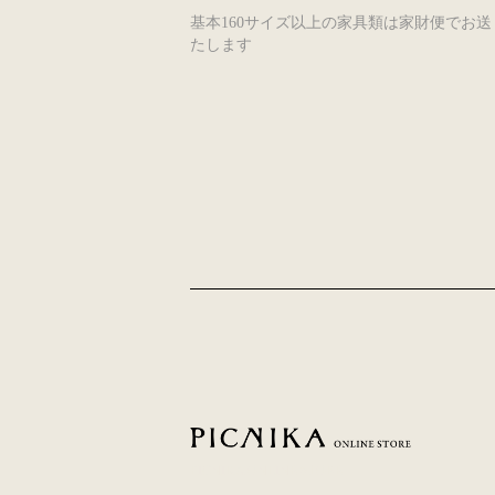
基本160サイズ以上の家具類は家財便でお送
たします
PICNIKA ONLINE STORE