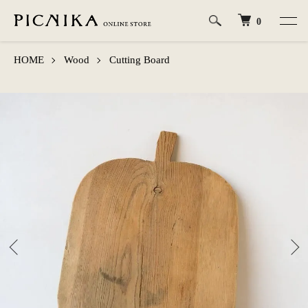
0
HOME
Wood
Cutting Board