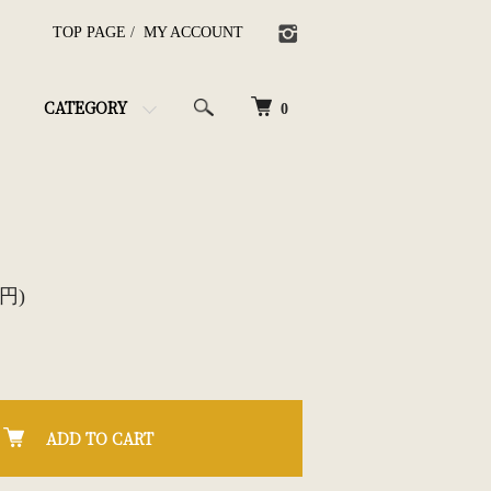
TOP PAGE
/
MY ACCOUNT
CATEGORY
0
0円)
ADD TO CART