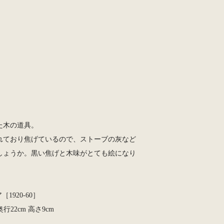
た木の道具。
れており焦げているので、ストーブの灰など
しょうか。黒い焦げと木味がとても絵になり
。
［1920-60］
 奥行22cm 高さ9cm