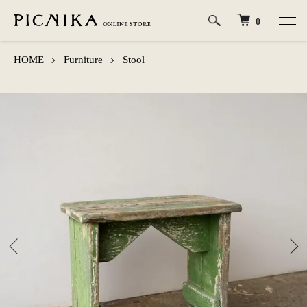
0
HOME
Furniture
Stool