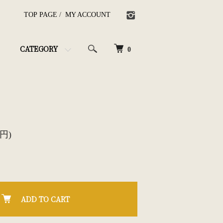
TOP PAGE
/
MY ACCOUNT
CATEGORY
0
0円)
ADD TO CART