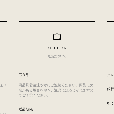
RETURN
返品について
不良品
ク
送り
商品到着後速やかにご連絡ください。商品に欠
銀
陥がある場合を除き、返品には応じかねますの
でご了承ください。
ゆ
返品期限