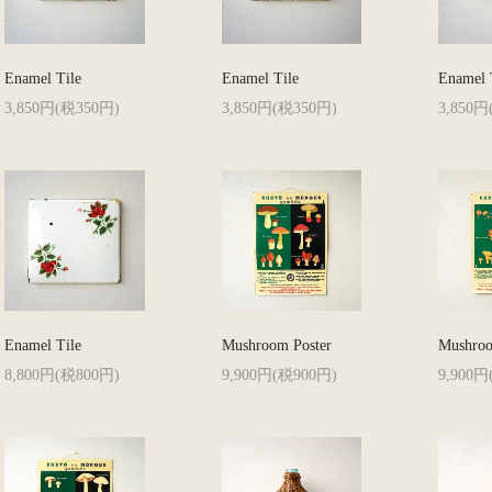
Enamel Tile
Enamel Tile
Enamel 
3,850円(税350円)
3,850円(税350円)
3,850円
Enamel Tile
Mushroom Poster
Mushroo
8,800円(税800円)
9,900円(税900円)
9,900円