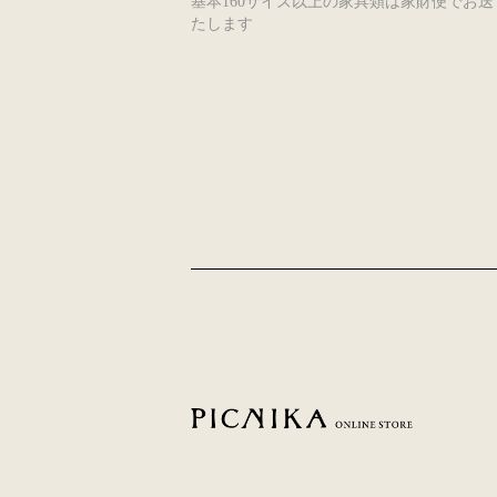
基本160サイズ以上の家具類は家財便でお送
たします
PICNIKA ONLINE STORE