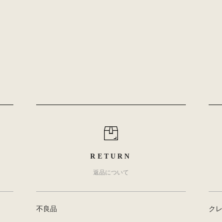
RETURN
返品について
不良品
ク